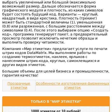
выбрать увеличенный или большой (максимально
возможный) размер. Дальше обозначается форма
графического модуля и плотность, из каких символов
будет состоять будущий код. Варианты — круглый,
квадратный, в виде крестика. Плотность (трекинг)
может быть стандартной величины (1), уменьшенная
(0.8) или разряженная, с большим расстоянием между
символами (0.4). После этого выбираем опцию «Создать
код», программа генерирует пакет, а предварительный
просмотр позволит исключить нечеткие образцы и
выполнить проверку читаемости.
Компания «Мир этикетки» предлагает услуги по печати
штрих кодов DataMatrix. Мы выполняем работы по
созданию термоэтикеток, наклеек, ярлыков с
нанесением штрих-кода, круглых, самоклеящихся и
других видов этикеток.
Большие объемы для целей бизнеса и промышленности,
гарантия качества!
Прозрачные
Особенности изготовления фирменных
этикетки
этикеток
ТОЛЬКО В "МИР ЭТИКЕТКИ"
1000 этикеток от 10 рублей!