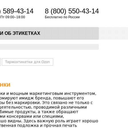
) 589-43-14
8 (800) 550-43-14
-Пт 09:00–18:00
Бесплатно по России
И ОБ ЭТИКЕТКАХ
ОБРАТНЫЙ ЗВОНОК
Термоэтикетки для Ozon
анки
ки и мощным маркетинговым инструментом,
ормируют имидж бренда, повышают его
ы без маркировки. Это связано не только с
деятельностью, проводимой различными
юбимые продукты, а также обращают
ыми консервами или специями,
ошо видны. Здесь важную роль играет хорошо
ственная подложка и прочная печать