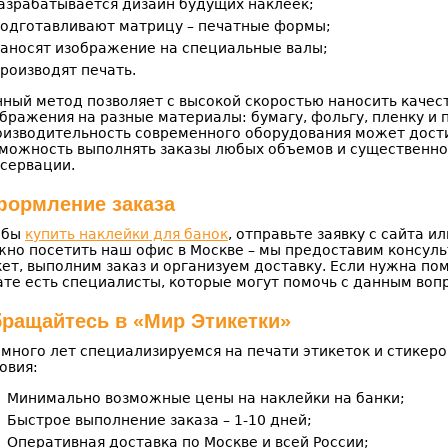
азрабатывается дизайн будущих наклеек;
одготавливают матрицу – печатные формы;
аносят изображение на специальные валы;
роизводят печать.
ный метод позволяет с высокой скоростью наносить качес
бражения на разные материалы: бумагу, фольгу, пленку и п
изводительность современного оборудования может достиг
можность выполнять заказы любых объемов и существенно 
сервации.
ормление заказа
обы
купить наклейки для банок
, отправьте заявку с сайта ил
но посетить наш офис в Москве – мы предоставим консуль
ет, выполним заказ и организуем доставку. Если нужна по
те есть специалисты, которые могут помочь с данным воп
ращайтесь в «Мир Этикетки»
много лет специализируемся на печати этикеток и стикер
овия:
Минимально возможные цены на наклейки на банки;
Быстрое выполнение заказа – 1-10 дней;
Оперативная доставка по Москве и всей России;