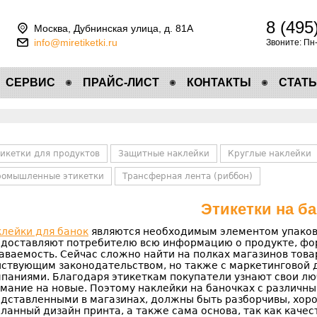
8 (495
Москва, Дубнинская улица, д. 81А
info@miretiketki.ru
Звоните: Пн
СЕРВИС
ПРАЙС-ЛИСТ
КОНТАКТЫ
СТАТЬ
икетки для продуктов
Защитные наклейки
Круглые наклейки
ромышленные этикетки
Трансферная лента (риббон)
Этикетки на б
лейки для банок
являются необходимым элементом упаков
доставляют потребителю всю информацию о продукте, ф
аваемость. Сейчас сложно найти на полках магазинов товар
ствующим законодательством, но также с маркетинговой 
паниями. Благодаря этикеткам покупатели узнают свои л
мание на новые. Поэтому наклейки на баночках с различн
дставленными в магазинах, должны быть разборчивы, хор
ланный дизайн принта, а также сама основа, так как каче