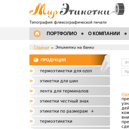
Типография флексографической печати
ПОРТФОЛИО
О КОМПАНИИ
Главная
→
Этикетки на банки
ПРОДУКЦИЯ
Эт
термоэтикетки для ozon
П
этикетки для шин
лента для терминалов
Нак
пре
этикетки честный знак
узн
дей
этикетки по размерам
+
ком
вни
термоэтикетки
пре
сде