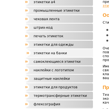
пре
этикетки а4
эти
промышленные этикетки
Ос
чековая лента
Сти
штрих-код
печать этикеток
этикетки для одежды
Оч
пов
этикетки на банки
спо
про
самоклеющиеся этикетки
Име
наклейки с логотипом
свя
кла
ва
защитные наклейки
Пр
этикетки для продуктов
Те
термотрансферные этикетки
эко
кач
флексография