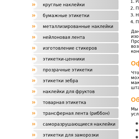
Р
круглые наклейки
П
Н
бумажные этикетки
П
металлизированные наклейки
Дан
изо
нейлоновая лента
Про
воз
изготовление стикеров
кон
этикетки-ценники
Оф
прозрачные этикетки
Чт
мож
этикетки зебра
мак
шта
наклейки для фруктов
Об
товарная этикетка
Мы 
трансферная лента (риббон)
усл
саморазрушающиеся наклейки
этикетки для заморозки