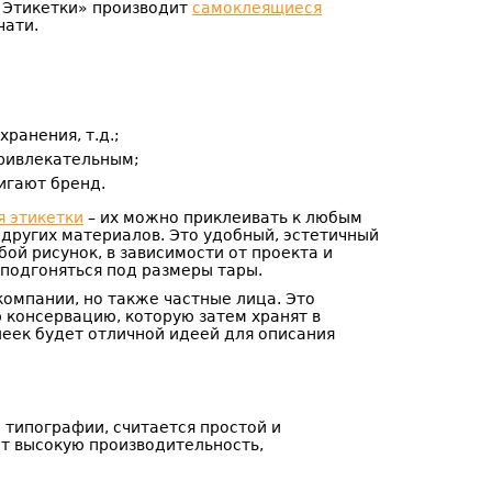
 Этикетки» производит
самоклеящиеся
чати.
ранения, т.д.;
привлекательным;
игают бренд.
 этикетки
– их можно приклеивать к любым
и других материалов. Это удобный, эстетичный
ой рисунок, в зависимости от проекта и
подгоняться под размеры тары.
компании, но также частные лица. Это
ю консервацию, которую затем хранят в
леек будет отличной идеей для описания
 типографии, считается простой и
ет высокую производительность,