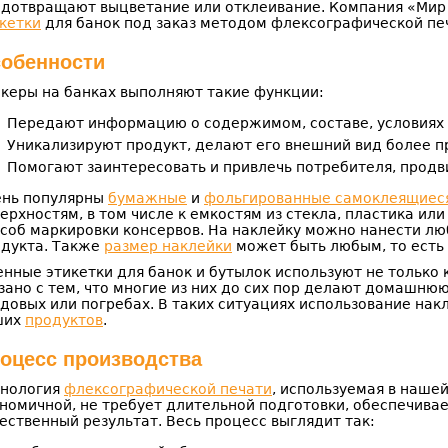
дотвращают выцветание или отклеивание. Компания «Мир
кетки
для банок под заказ методом флексографической пе
обенности
керы на банках выполняют такие функции:
Передают информацию о содержимом, составе, условиях х
Уникализируют продукт, делают его внешний вид более 
Помогают заинтересовать и привлечь потребителя, продв
ень популярны
бумажные
и
фольгированные самоклеящиеся
ерхностям, в том числе к емкостям из стекла, пластика ил
соб маркировки консервов. На наклейку можно нанести люб
дукта. Также
размер наклейки
может быть любым, то есть 
нные этикетки для банок и бутылок используют не только 
зано с тем, что многие из них до сих пор делают домашню
довых или погребах. В таких ситуациях использование нак
ших
продуктов
.
оцесс производства
хнология
флексографической печати
, используемая в нашей
номичной, не требует длительной подготовки, обеспечива
ественный результат. Весь процесс выглядит так: