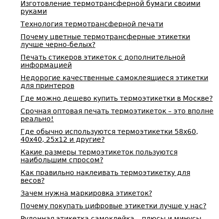
Изготовление термотрансферной бумаги своими
руками
Технология термотрансферной печати
Почему цветные термотрансферные этикетки
лучше черно-белых?
Печать стикеров этикеток с дополнительной
информацией
Недорогие качественные самоклеящиеся этикетки
для принтеров
Где можно дешево купить термоэтикетки в Москве?
Срочная оптовая печать термоэтикеток – это вполне
реально!
Где обычно используются термоэтикетки 58х60,
40х40, 25х12 и другие?
Какие размеры термоэтикеток пользуются
наибольшим спросом?
Как правильно наклеивать термоэтикетку для
весов?
Зачем нужна маркировка этикеток?
Почему покупать цифровые этикетки лучше у нас?
Рулонная этикетка самоклейка – плюсы и минусы